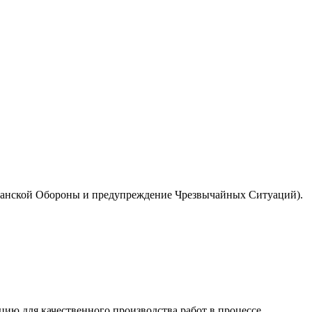
анской Обороны и предупреждение Чрезвычайных Ситуаций).
ию для качественного производства работ в процессе