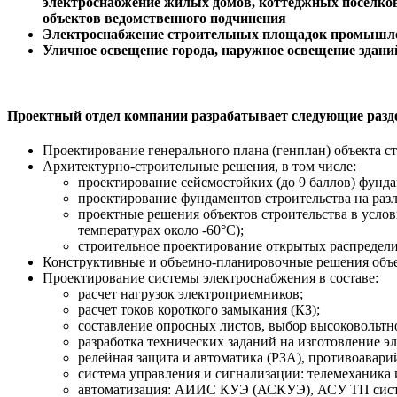
электроснабжение жилых домов, коттеджных поселков
объектов ведомственного подчинения
Электроснабжение строительных площадок промышл
Уличное освещение города, наружное освещение здани
Проектный отдел компании разрабатывает следующие разд
Проектирование генерального плана (генплан) объекта ст
Архитектурно-строительные решения, в том числе:
проектирование сейсмостойких (до 9 баллов) фунда
проектирование фундаментов строительства на разл
проектные решения объектов строительства в услов
температурах около -60°С);
строительное проектирование открытых распредели
Конструктивные и объемно-планировочные решения объе
Проектирование системы электроснабжения в составе:
расчет нагрузок электроприемников;
расчет токов короткого замыкания (КЗ);
составление опросных листов, выбор высоковольтн
разработка технических заданий на изготовление э
релейная защита и автоматика (РЗА), противоавари
система управления и сигнализации: телемеханика
автоматизация: АИИС КУЭ (АСКУЭ), АСУ ТП сист