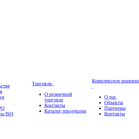
Комплексное решени
Торговля
ьстве
я
О розничной
ки
О нас
торговле
Объекты
Контакты
РО
Партнеры
Каталог продукции
ты ISO
Контакты