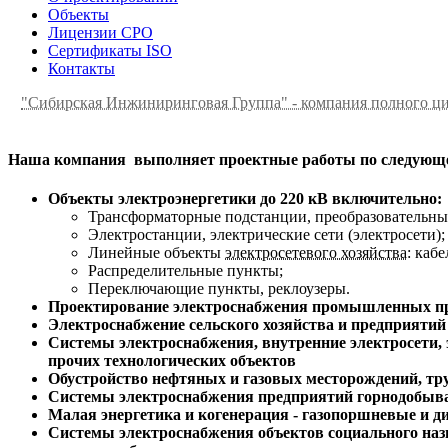
Объекты
Лицензии СРО
Сертификаты ISO
Контакты
"Сибирская Инжиниринговая Группа" - компания полного ц
Наша компания выполняет проектные работы по следующе
Объекты электроэнергетики до 220 кВ включительно:
Трансформаторные подстанции, преобразовательны
Электростанции, электрические сети (электросети);
Линейные объекты
электросетевого хозяйства
: каб
Распределительные пункты;
Переключающие пункты, реклоузеры.
Проектирование электроснабжения промышленных пр
Электроснабжение сельского хозяйства и предприятий
Системы электроснабжения, внутренние электросети, э
прочих технологических объектов
Обустройство нефтяных и газовых месторождений, тру
Системы электроснабжения предприятий горнодобы
Малая энергетика и когенерация - газопоршневые и д
Системы электроснабжения объектов социального назначе