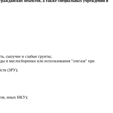
гражданских объектов, а также специальных учреждений и
ть, сыпучие и слабые грунты;
оды и маслосборники или использования "элегаза" при
ств (ЗРУ);
тов, иных НКУ);