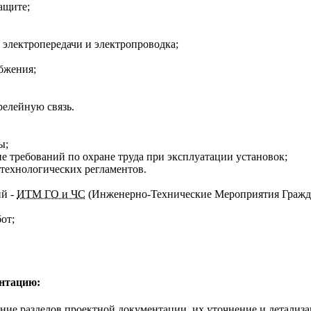
ащите;
 электропередачи и электропроводка;
бжения;
релейную связь.
ы;
 требований по охране труда при эксплуатации установок;
технологических регламентов.
й -
ИТМ ГО и ЧС
(Инженерно-Технические Мероприятия Гражд
от;
нтацию:
ие разделов проектной документации, их уточнение и детализац