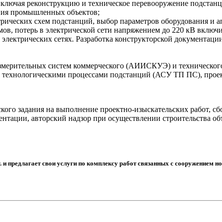
включая реконструкцию и техническое перевооружение подстанц
ения промышленных объектов;
трических схем подстанций, выбор параметров оборудования и 
мов, потерь в электрической сети напряжением до 220 кВ включи
электрических сетях. Разработка конструкторской документаци
мерительных систем коммерческого (АИИСКУЭ) и техническог
 технологическими процессами подстанций (АСУ ТП ПС), проек
кого задания на выполнение проектно-изыскательских работ, сб
ентации, авторский надзор при осуществлении строительства об
и предлагает свои услуги по комплексу работ связанных с сооружением н