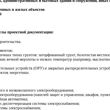
, административных и бытовых зданий и сооружений, иных 
енных и жилых объектов
й
елы проектной документации:
роительства.
ментов;
ичных типах грунтов: заторфованный грунт, болотистая местнос
иях вечной мерзлоты и низких температур (например, маслоотв
тельных устройств (ОРУ) и закрытых распределительных устрой
ктов энергетики.
ого и низковольтного электрооборудования;
лектрооборудования (панелей защит и управления, шкафов, пунк
йная автоматика;
 и диспетчеризация системы электроснабжения;
емы электроснабжения;