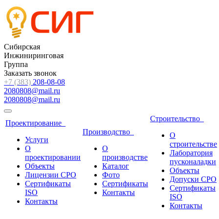
Сибирская
Инжиниринговая
Группа
Заказать звонок
+7 (383)
208-08-08
2080808@mail.ru
2080808@mail.ru
Строительство
Проектирование
Производство
О
Услуги
строительстве
О
О
Лаборатория
проектировании
производстве
пусконаладки
Объекты
Каталог
Объекты
Лицензии СРО
Фото
Допуски СРО
Сертификаты
Сертификаты
Сертификаты
ISO
Контакты
ISO
Контакты
Контакты