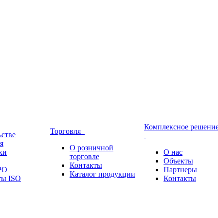
Комплексное решени
Торговля
ьстве
я
О розничной
ки
О нас
торговле
Объекты
Контакты
РО
Партнеры
Каталог продукции
ты ISO
Контакты