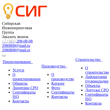
Сибирская
Инжиниринговая
Группа
Заказать звонок
+7 (383)
208-08-08
2080808@mail.ru
2080808@mail.ru
Строительство
Проектирование
Производство
О
Услуги
строительстве
О
О
Лаборатория
проектировании
производстве
пусконаладки
Объекты
Каталог
Объекты
Лицензии СРО
Фото
Допуски СРО
Сертификаты
Сертификаты
Сертификаты
ISO
Контакты
ISO
Контакты
Контакты