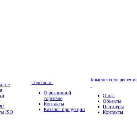
Комплексное решени
Торговля
ьстве
я
О розничной
ки
О нас
торговле
Объекты
Контакты
РО
Партнеры
Каталог продукции
ты ISO
Контакты