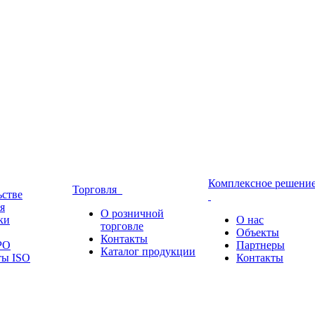
Комплексное решени
Торговля
ьстве
я
О розничной
ки
О нас
торговле
Объекты
Контакты
РО
Партнеры
Каталог продукции
ты ISO
Контакты