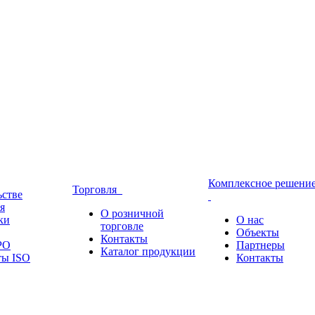
Комплексное решени
Торговля
ьстве
я
О розничной
ки
О нас
торговле
Объекты
Контакты
РО
Партнеры
Каталог продукции
ты ISO
Контакты