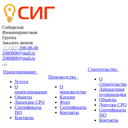
Сибирская
Инжиниринговая
Группа
Заказать звонок
+7 (383)
208-08-08
2080808@mail.ru
2080808@mail.ru
Строительство
Проектирование
Производство
О
Услуги
строительстве
О
О
Лаборатория
проектировании
производстве
пусконаладки
Объекты
Каталог
Объекты
Лицензии СРО
Фото
Допуски СРО
Сертификаты
Сертификаты
Сертификаты
ISO
Контакты
ISO
Контакты
Контакты