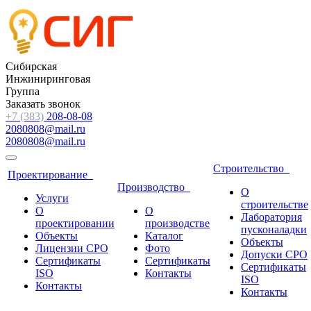
Сибирская
Инжиниринговая
Группа
Заказать звонок
+7 (383)
208-08-08
2080808@mail.ru
2080808@mail.ru
Строительство
Проектирование
Производство
О
Услуги
строительстве
О
О
Лаборатория
проектировании
производстве
пусконаладки
Объекты
Каталог
Объекты
Лицензии СРО
Фото
Допуски СРО
Сертификаты
Сертификаты
Сертификаты
ISO
Контакты
ISO
Контакты
Контакты