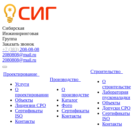
Сибирская
Инжиниринговая
Группа
Заказать звонок
+7 (383)
208-08-08
2080808@mail.ru
2080808@mail.ru
Строительство
Проектирование
Производство
О
Услуги
строительстве
О
О
Лаборатория
проектировании
производстве
пусконаладки
Объекты
Каталог
Объекты
Лицензии СРО
Фото
Допуски СРО
Сертификаты
Сертификаты
Сертификаты
ISO
Контакты
ISO
Контакты
Контакты