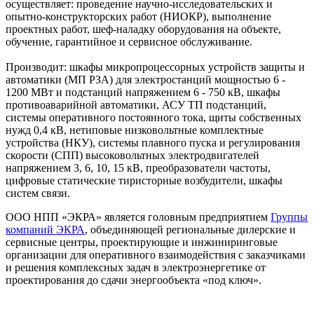
осуществляет: проведение научно-исследовательских и
опытно-конструкторских работ (НИОКР), выполнение
проектных работ, шеф-наладку оборудования на объекте,
обучение, гарантийное и сервисное обслуживание.
Производит: шкафы микропроцессорных устройств защиты и
автоматики (МП РЗА) для электростанций мощностью 6 -
1200 МВт и подстанций напряжением 6 - 750 кВ, шкафы
противоаварийной автоматики, АСУ ТП подстанций,
системы оперативного постоянного тока, щиты собственных
нужд 0,4 кВ, нетиповые низковольтные комплектные
устройства (НКУ), системы плавного пуска и регулирования
скорости (СПП) высоковольтных электродвигателей
напряжением 3, 6, 10, 15 кВ, преобразователи частоты,
цифровые статические тиристорные возбудители, шкафы
систем связи.
ООО НПП «ЭКРА» является головным предприятием
Группы
компаний ЭКРА
, объединяющей региональные дилерские и
сервисные центры, проектирующие и инжиниринговые
организации для оперативного взаимодействия с заказчиками
и решения комплексных задач в электроэнергетике от
проектирования до сдачи энергообъекта «под ключ».