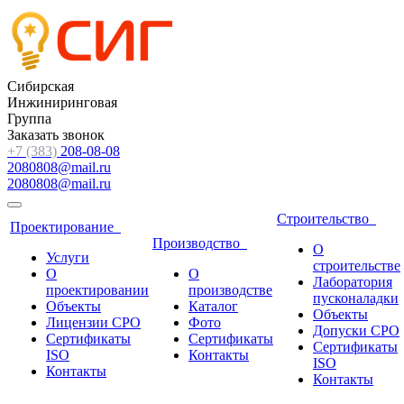
Сибирская
Инжиниринговая
Группа
Заказать звонок
+7 (383)
208-08-08
2080808@mail.ru
2080808@mail.ru
Строительство
Проектирование
Производство
О
Услуги
строительстве
О
О
Лаборатория
проектировании
производстве
пусконаладки
Объекты
Каталог
Объекты
Лицензии СРО
Фото
Допуски СРО
Сертификаты
Сертификаты
Сертификаты
ISO
Контакты
ISO
Контакты
Контакты